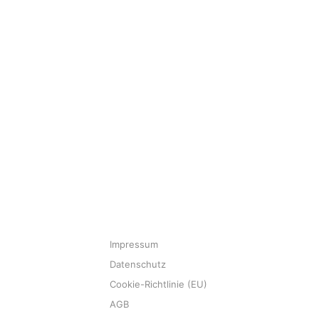
BIO KAFFEES
LÄNDER KAFFEES
TEESORTEN
ÜBER MEE KAFFEE
KUNDENKONTO
Impressum
Datenschutz
Cookie-Richtlinie (EU)
AGB