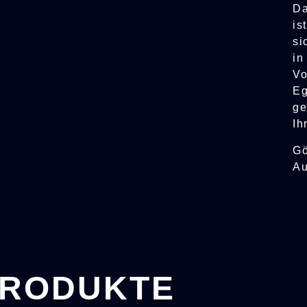
Da
is
si
in
Vo
Eg
ge
Ih
Gö
Au
RODUKTE