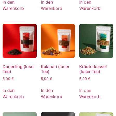
In den
In den
In den
Warenkorb
Warenkorb
Warenkorb
Darjeeling (loser
Kalahari (loser
Kräuterkessel
Tee)
Tee)
(loser Tee)
5,99
€
5,99
€
5,99
€
In den
In den
In den
Warenkorb
Warenkorb
Warenkorb