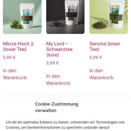
Minze Hoch 2
My Lord –
Sencha (loser
(loser Tee)
Schwarztee
Tee)
(lose)
5,99
€
5,99
€
5,99
€
In den
In den
In den
Warenkorb
Warenkorb
Warenkorb
Cookie-Zustimmung
verwalten
Um dir ein optimales Erlebnis zu bieten, verwenden wir Technologien wie
Cookies, um Geräteinformationen zu speichern und/oder darauf